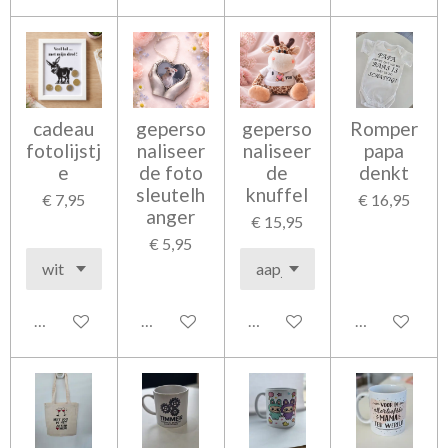
cadeau
geperso
geperso
Romper
fotolijstj
naliseer
naliseer
papa
e
de foto
de
denkt
sleutelh
knuffel
€ 7,95
€ 16,95
anger
€ 15,95
€ 5,95
In winkelwagen
In winkelwagen
In winkelwagen
In winkelwag