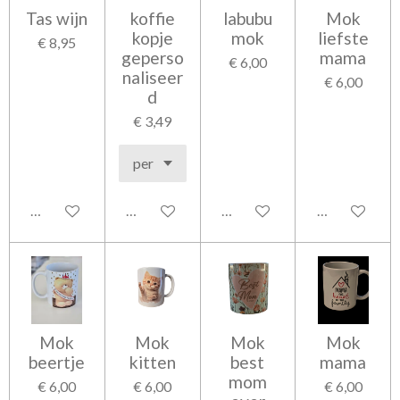
Tas wijn
koffie
labubu
Mok
kopje
mok
liefste
€ 8,95
geperso
mama
€ 6,00
naliseer
€ 6,00
d
€ 3,49
In winkelwagen
In winkelwagen
In winkelwagen
In winkelwag
Mok
Mok
Mok
Mok
beertje
kitten
best
mama
mom
€ 6,00
€ 6,00
€ 6,00