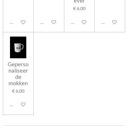
ever
€ 6,00
In winkelwagen
In winkelwagen
In winkelwagen
In winkelwag
Geperso
naliseer
de
mokken
€ 6,00
In winkelwagen