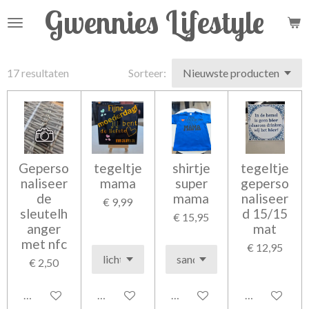
Gwennies Lifestyle
Ga
direct
naar
de
17 resultaten
Sorteer:
hoofdinhoud
Geperso
tegeltje
shirtje
tegeltje
naliseer
mama
super
geperso
de
mama
naliseer
€ 9,99
sleutelh
d 15/15
€ 15,95
anger
mat
met nfc
€ 12,95
€ 2,50
In winkelwagen
In winkelwagen
In winkelwagen
In winkelwag