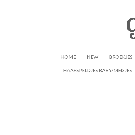
Ga
direct
G
naar
de
hoofdinhoud
HOME
NEW
BROEKJES
HAARSPELDJES BABY/MEISJES