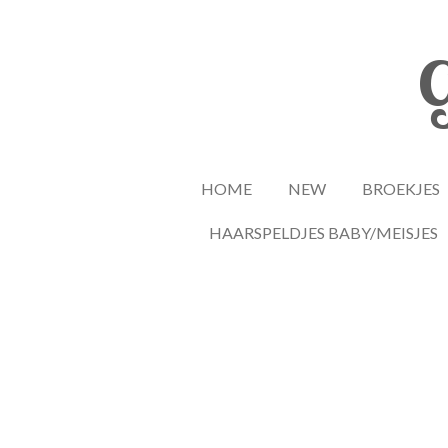
Ga
direct
G
naar
de
hoofdinhoud
HOME
NEW
BROEKJES
HAARSPELDJES BABY/MEISJES