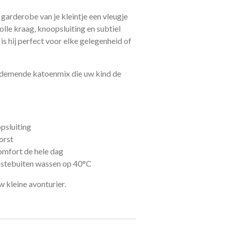
 garderobe van je kleintje een vleugje
volle kraag, knoopsluiting en subtiel
s hij perfect voor elke gelegenheid of
ademende katoenmix die uw kind de
psluiting
orst
omfort de hele dag
nstebuiten wassen op 40°C
w kleine avonturier.