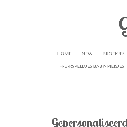
Ga
direct
G
naar
de
hoofdinhoud
HOME
NEW
BROEKJES
HAARSPELDJES BABY/MEISJES
Gepersonaliseerd