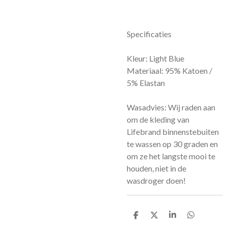
Specificaties
Kleur: Light Blue
Materiaal: 95% Katoen /
5% Elastan
Wasadvies: ​Wij raden aan
om de kleding van
Lifebrand binnenstebuiten
te wassen op 30 graden en
om ze het langste mooi te
houden, niet in de
wasdroger doen!
D
D
S
D
e
e
h
e