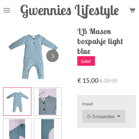
Gwennies Lifestyle
Ga
direct
naar
de
LB Mason
hoofdinhoud
boxpakje light
blue
Sale!
€ 15,00
€ 19,99
maat